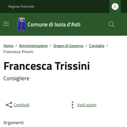
Regione Piemonte
Comune di Isola d'Asti
Home
/
Amministrazione
/
Organi di Governo
/
Consiglio
/
Francesca Trissini
Francesca Trissini
Consigliere
Condividi
Vedi azioni
Argomenti