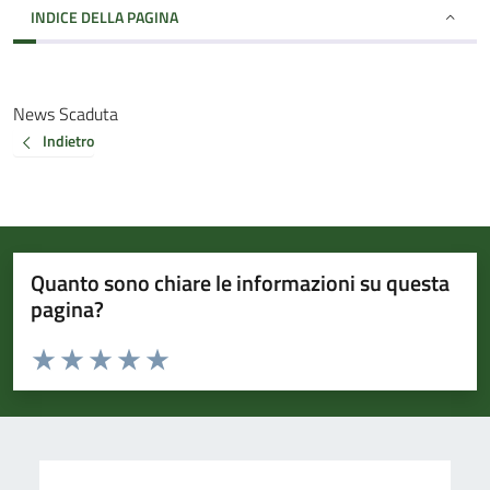
INDICE DELLA PAGINA
News Scaduta
Indietro
Quanto sono chiare le informazioni su questa
pagina?
Valuta da 1 a 5 stelle la pagina
Valuta 1 stelle su 5
Valuta 2 stelle su 5
Valuta 3 stelle su 5
Valuta 4 stelle su 5
Valuta 5 stelle su 5