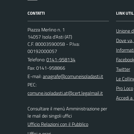
CONTATTI
LINK UTIL
Piazza Merlino n. 1
Unione d
14057 Isola d'Asti (AT)
Dove va, 
C.F. 80003590058 - P.Iva:
Informati
00192000057
Telefono:
0141-958134
Faceboo
Fax: 0141-958866
Twitter
E-mail:
Le Colli
PEC:
Pro Loco
Accedi a
Consultare il menù Amministrazione per
le mail dei singoli uffici
Ufficio Relazioni con il Pubblico
Uffici e orari