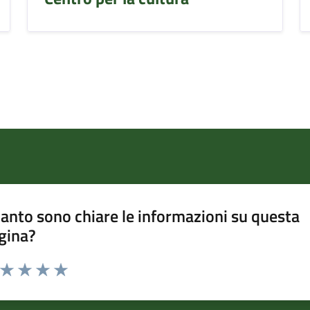
anto sono chiare le informazioni su questa
gina?
a da 1 a 5 stelle la pagina
ta 1 stelle su 5
Valuta 2 stelle su 5
Valuta 3 stelle su 5
Valuta 4 stelle su 5
Valuta 5 stelle su 5