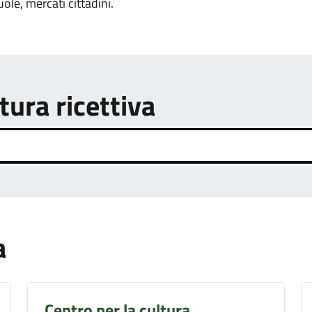
uole, mercati cittadini.
tura ricettiva
a
Centro per la cultura