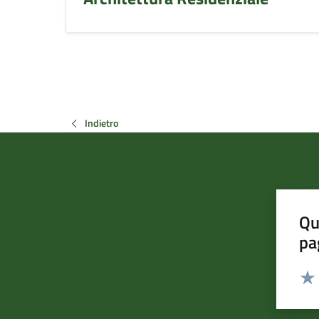
Indietro
Qu
pa
Valut
Valu