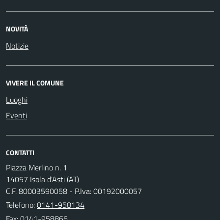
NOVITÀ
Notizie
VIVERE IL COMUNE
Luoghi
Eventi
CONTATTI
Piazza Merlino n. 1
14057 Isola d'Asti (AT)
C.F. 80003590058 - P.Iva: 00192000057
Telefono:
0141-958134
Fax: 0141-958866